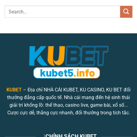
KUBET
– Địa chỉ NHÀ CÁI KUBET, KU CASINO, KU BET đổi
thưởng đẳng cấp quốc tế. Nhà cái mang đến hệ sinh thái
giải trí khổng lồ: thể thao, casino live, game bài, xổ số...
Cược cực dễ, thắng cực nhanh, đổi thưởng trong tích tắc.
CHÍNH SÁCH KUBET