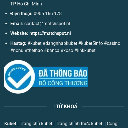
TP Hồ Chí Minh
Điện thoại:
0905 166 178
Email:
contact@matchspot.nl
Website:
https://matchspot.nl
Hastag:
#kubet #dangnhapkubet #kubet5info #casino
#nohu #thethao #banca #xoso #linkkubet
TỪ KHOÁ
Kubet
| Trang chủ kubet | Trang chính thức kubet | Cổng