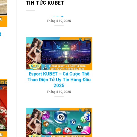
TIN TỨC KUBET
t
Esport KUBET – Cá Cược Thể
Thao Điện Tử Uy Tín Hàng Đầu
2025
Tháng 5 19, 2025
Lô Đề Kubet – Sân Chơi Đỉnh
Cao Dành Cho Các Lô Thủ
Tháng 5 19, 2025