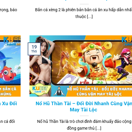
rọng, báo
Bắn cá xèng 2 là phiên bản bắn cá ăn xu hấp dẫn nhấ
thuộc [...]
19
Th5
n Xu Đổi
Nổ Hũ Thần Tài – Đổi Đời Nhanh Cùng Vậ
May Tài Lộc
n cá đổi
Nổ hũ Thần Tài là trò chơi đình đám khuấy đảo cộng
đồng game thủ [...]