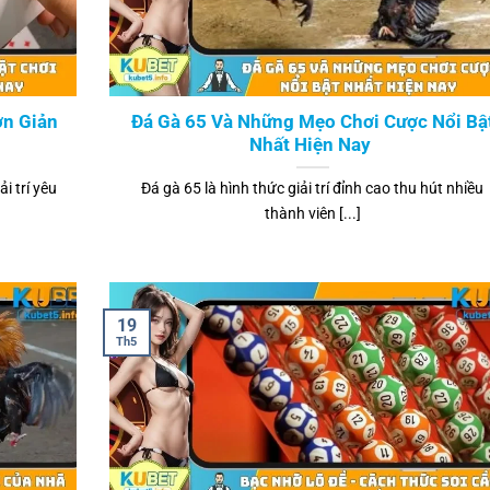
n Giản
Đá Gà 65 Và Những Mẹo Chơi Cược Nổi Bậ
Nhất Hiện Nay
i trí yêu
Đá gà 65 là hình thức giải trí đỉnh cao thu hút nhiều
thành viên [...]
19
Th5