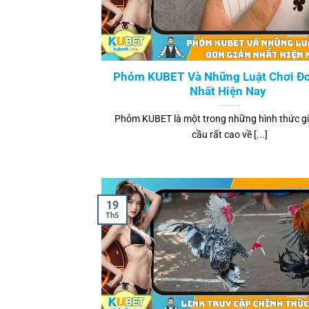
Phỏm KUBET Và Những Luật Chơi Đơ
Nhất Hiện Nay
Phỏm KUBET là một trong những hình thức giả
cầu rất cao về [...]
19
Th5