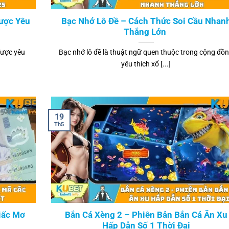
ược Yêu
Bạc Nhớ Lô Đề – Cách Thức Soi Cầu Nhan
Thắng Lớn
được yêu
Bạc nhớ lô đề là thuật ngữ quen thuộc trong cộng đồ
yêu thích xổ [...]
19
Th5
iấc Mơ
Bắn Cá Xèng 2 – Phiên Bản Bắn Cá Ăn Xu
Hấp Dẫn Số 1 Thời Đại