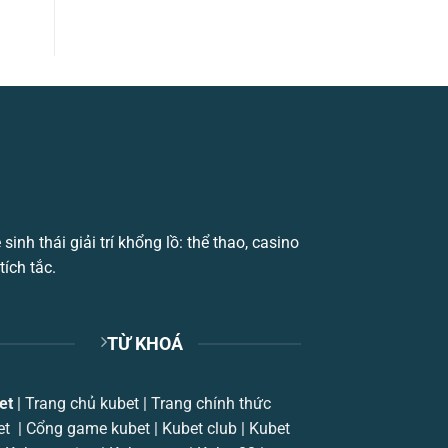
Tt88 Bắn Cá – Trải Nghiệm Bắn
Cá Ăn Xu Đổi Thưởng Cực
Khủng
Tháng 5 19, 2025
h thái giải trí khổng lồ: thể thao, casino
tích tắc.
TỪ KHOÁ
Bắn Cá Xèng 2 – Phiên Bản Bắn
Cá Ăn Xu Hấp Dẫn Số 1 Thời
Đại
et
| Trang chủ kubet | Trang chính thức
Tháng 5 19, 2025
t | Cổng game kubet | Kubet club | Kubet