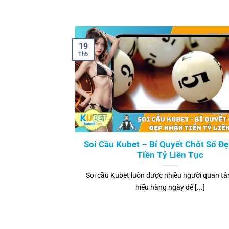
19
Th5
Soi Cầu Kubet – Bí Quyết Chốt Số Đ
Tiền Tỷ Liên Tục
Soi cầu Kubet luôn được nhiều người quan tâ
hiểu hàng ngày để [...]