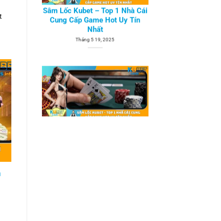
t
Blackjack Kubet – Top 1 Sảnh
Bài Được Yêu Thích Nhất
Tháng 5 19, 2025
n
Nổ Hũ Kwin – Thiên Đường Slot
Game Đỉnh Cao Nhất 2025
Tháng 5 19, 2025