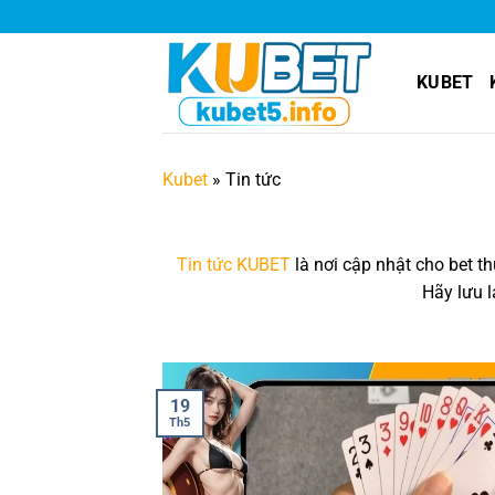
Bỏ
qua
nội
KUBET
dung
Kubet
»
Tin tức
Tin tức KUBET
là nơi cập nhật cho bet th
Hãy lưu l
19
Th5